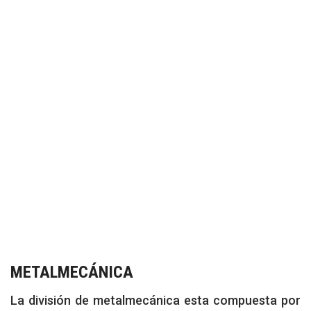
nuestros clientes.
Nuestra línea de servicios de manufactura
está compuesta por una sección de
ingeniería donde se diseña, planea y aprueba
el producto de la mano con el cliente, para
posteriormente pasar a producción.
METALMECÁNICA
La división de metalmecánica esta compuesta por